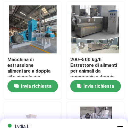
Chi siamo
Fatory Tour
Controllo di qualità
Macchina di
200~500 kg/h
estrussione
Estruttore di alimenti
Contattaci
alimentare a doppia
per animali da
vite singola per
compagnia a doppia
mangimi per pesci
vite Estruttore di
Invia richiesta
Invia richiesta
conveniente
alimenti per pesci di
Richiedere un preventivo
tipo secco
Macchina del mulino della pallina
Fabbricazione di pellet di legno
Lydia Li