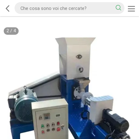
2
/
4