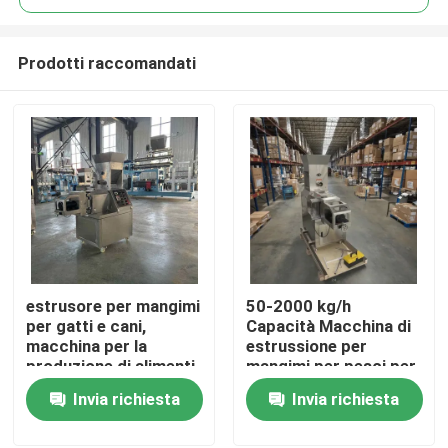
Prodotti raccomandati
estrusore per mangimi
50-2000 kg/h
Casa
per gatti e cani,
Capacità Macchina di
macchina per la
estrussione per
produzione di alimenti,
mangimi per pesci per
Prodotti
mais, snack soffiati
la produzione su larga
Invia richiesta
Invia richiesta
scala
Mostra VR