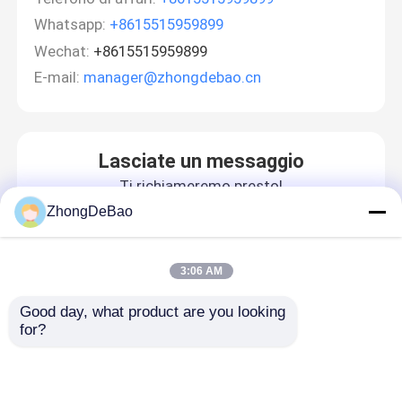
Whatsapp:
+8615515959899
Wechat:
+8615515959899
E-mail:
manager@zhongdebao.cn
Lasciate un messaggio
Ti richiameremo presto!
ZhongDeBao
3:06 AM
Good day, what product are you looking 
for?