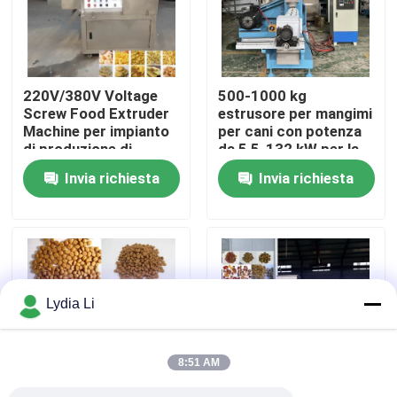
Chi siamo
220V/380V Voltage
500-1000 kg
Fatory Tour
Screw Food Extruder
estrusore per mangimi
Machine per impianto
per cani con potenza
di produzione di
da 5,5-132 kW per la
Controllo di qualità
polverizzazione del
produzione di alimenti
Invia richiesta
Invia richiesta
bastone di mais
per animali domestici
Contattaci
Richiedere un preventivo
Lydia Li
Macchina del mulino della pallina
8:51 AM
Fabbricazione di pellet di legno