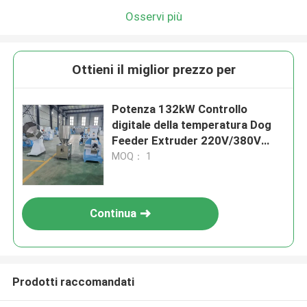
Osservi più
Ottieni il miglior prezzo per
Potenza 132kW Controllo
digitale della temperatura Dog
Feeder Extruder 220V/380V
Voltaggio 40-2000kg/h
MOQ： 1
Capacità
Continua
Prodotti raccomandati