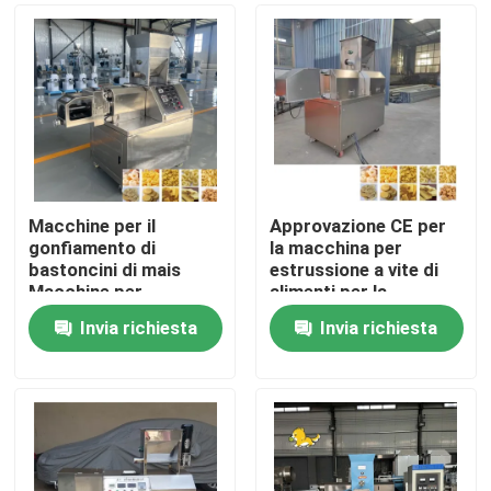
Macchine per il
Approvazione CE per
gonfiamento di
la macchina per
bastoncini di mais
estrussione a vite di
Macchine per
alimenti per la
l'estrusione alimentare
macchina per il
Invia richiesta
Invia richiesta
gonfiamento di
Casa
bastoncini di mais
Prodotti
Mostra VR