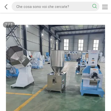
1
/
1