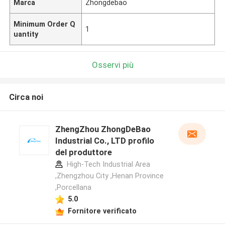
Marca
Zhongdebao
Minimum Order Q
1
uantity
Osservi più
Circa noi
ZhengZhou ZhongDeBao
Industrial Co., LTD profilo
del produttore
High-Tech Industrial Area
,Zhengzhou City ,Henan Province
,Porcellana
5.0
Fornitore verificato