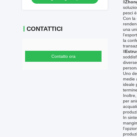
Il
Zhong
soluzio
pesci è
Con la 
rendend
CONTATTICI
una uni
l'espor
la conf
transaz
Il
Estru
Contatto ora
soddisf
diverse
persona
Uno deg
medie a
ideale 
termine
Inoltre, 
per ani
acquati
produzi
In sint
mangimi
l'opzio
produz