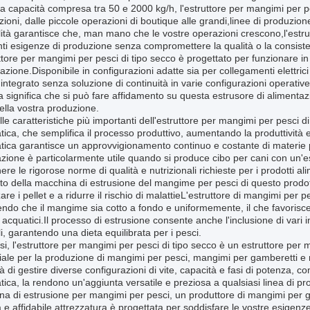
 capacità compresa tra 50 e 2000 kg/h, l'estruttore per mangimi per p
zioni, dalle piccole operazioni di boutique alle grandi,linee di produzi
lità garantisce che, man mano che le vostre operazioni crescono,l'estr
ti esigenze di produzione senza compromettere la qualità o la consis
ttore per mangimi per pesci di tipo secco è progettato per funzionare in 
azione.Disponibile in configurazioni adatte sia per collegamenti elettr
integrato senza soluzione di continuità in varie configurazioni operative.q
 significa che si può fare affidamento su questa estrusore di alimenta
ella vostra produzione.
le caratteristiche più importanti dell'estruttore per mangimi per pesci d
ica, che semplifica il processo produttivo, aumentando la produttività e
tica garantisce un approvvigionamento continuo e costante di materie
ione è particolarmente utile quando si produce cibo per cani con un'est
re le rigorose norme di qualità e nutrizionali richieste per i prodotti al
to della macchina di estrusione del mangime per pesci di questo prodot
zzare i pellet e a ridurre il rischio di malattieL'estruttore di mangimi per
ndo che il mangime sia cotto a fondo e uniformemente, il che favorisce la d
 acquatici.Il processo di estrusione consente anche l'inclusione di vari 
i, garantendo una dieta equilibrata per i pesci.
esi, l'estruttore per mangimi per pesci di tipo secco è un estruttore per
ale per la produzione di mangimi per pesci, mangimi per gamberetti e m
à di gestire diverse configurazioni di vite, capacità e fasi di potenza, 
ica, la rendono un'aggiunta versatile e preziosa a qualsiasi linea di 
a di estrusione per mangimi per pesci, un produttore di mangimi per ga
 e affidabile attrezzatura è progettata per soddisfare le vostre esigenz