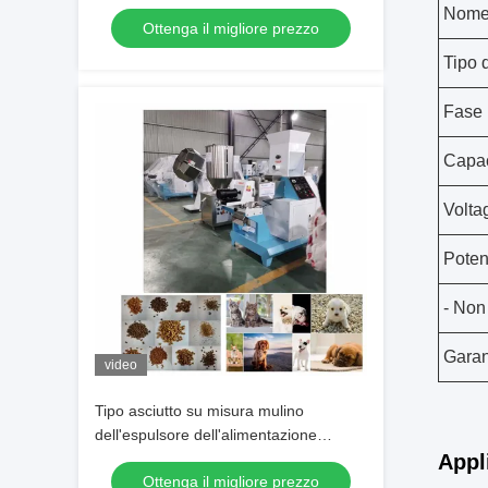
dell'alimentazione del pesce con il
Nome 
Ottenga il migliore prezzo
certificato del CE
Tipo 
Fase
Capac
Volta
Pote
- Non 
Garan
video
Tipo asciutto su misura mulino
dell'espulsore dell'alimentazione
animale per il prodotto di acquacoltura
Appl
Ottenga il migliore prezzo