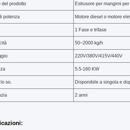
del prodotto
Estrusore per mangimi per 
di potenza
Motore diesel o motore elet
1 Fase e trifase
ità
50~2000 kg/h
ggio
220V/380V/415V/440V
nza
5.5-160 KW
lo so.
Disponibile a singola e dop
zia
2 anni
icazioni: