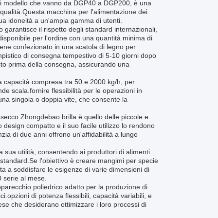
di modello che vanno da DGP40 a DGP200, è una
a qualità.Questa macchina per l'alimentazione dei
sua idoneità a un'ampia gamma di utenti.
arantisce il rispetto degli standard internazionali,
disponibile per l'ordine con una quantità minima di
ne confezionato in una scatola di legno per
mpistico di consegna tempestivo di 5-10 giorni dopo
sto prima della consegna, assicurando una
a capacità compresa tra 50 e 2000 kg/h, per
 scala.fornire flessibilità per le operazioni in
 una singola o doppia vite, che consente la
o secco Zhongdebao brilla è quello delle piccole e
o design compatto e il suo facile utilizzo lo rendono
zia di due anni offrono un'affidabilità a lungo
sua utilità, consentendo ai produttori di alimenti
i standard.Se l'obiettivo è creare mangimi per specie
a a soddisfare le esigenze di varie dimensioni di
 serie al mese.
pparecchio poliedrico adatto per la produzione di
.opzioni di potenza flessibili, capacità variabili, e
rese che desiderano ottimizzare i loro processi di