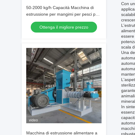
Con una
50-2000 kg/h Capacità Macchina di
applica
estrussione per mangimi per pesci per
scalabi
crescen
la produzione su larga scala
L'estru
Ottenga il migliore prezzo
aliment
essere 
potenza
scala d
Una del
automat
automa
automaz
mantene
L'aspet
sterili
garante
animali
mineral
In sint
essenzi
capacit
video
automat
macchin
Macchina di estrussione alimentare a
robusta