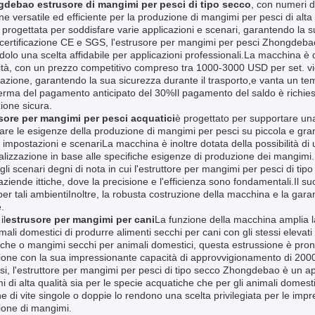
debao estrusore di mangimi per pesci di tipo secco
, con numeri 
ne versatile ed efficiente per la produzione di mangimi per pesci di alt
 progettata per soddisfare varie applicazioni e scenari, garantendo la 
certificazione CE e SGS, l'estrusore per mangimi per pesci Zhongdebao g
olo una scelta affidabile per applicazioni professionali.La macchina è 
tà, con un prezzo competitivo compreso tra 1000-3000 USD per set. vie
tazione, garantendo la sua sicurezza durante il trasporto,e vanta un te
erma del pagamento anticipato del 30%Il pagamento del saldo è richie
ione sicura.
sore per mangimi per pesci acquatici
è progettato per supportare un
are le esigenze della produzione di mangimi per pesci su piccola e grande
 impostazioni e scenariLa macchina è inoltre dotata della possibilità di
lizzazione in base alle specifiche esigenze di produzione dei mangimi.
li scenari degni di nota in cui l'estruttore per mangimi per pesci di tip
ziende ittiche, dove la precisione e l'efficienza sono fondamentali.Il su
per tali ambientiInoltre, la robusta costruzione della macchina e la garan
.
il
estrusore per mangimi per cani
La funzione della macchina amplia la 
mali domestici di produrre alimenti secchi per cani con gli stessi elevat
che o mangimi secchi per animali domestici, questa estrussione è pront
one con la sua impressionante capacità di approvvigionamento di 2000
esi, l'estruttore per mangimi per pesci di tipo secco Zhongdebao è un a
 di alta qualità sia per le specie acquatiche che per gli animali domestici
ne di vite singole o doppie lo rendono una scelta privilegiata per le imp
ione di mangimi.