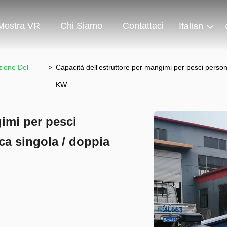
Mostra VR
Chi Siamo
Contattaci
Italian
zione Del
>
Capacità dell'estruttore per mangimi per pesci person
KW
gimi per pesci
ca singola / doppia