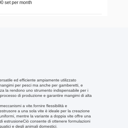
0 set per month
rsatile ed efficiente ampiamente utilizzato
i mangimi per pesci ma anche per gamberetti, e
enza la rendono uno strumento indispensabile per i
ro processo di produzione e garantire mangimi di alta
meccanismi a vite.fornire flessibilità e
'estrusore a una sola vite è ideale per la creazione
niformi, mentre la variante a doppia vite offre una
o di estrusioneCiò consente di ottenere formulazioni
uatici e degli animali domestici.