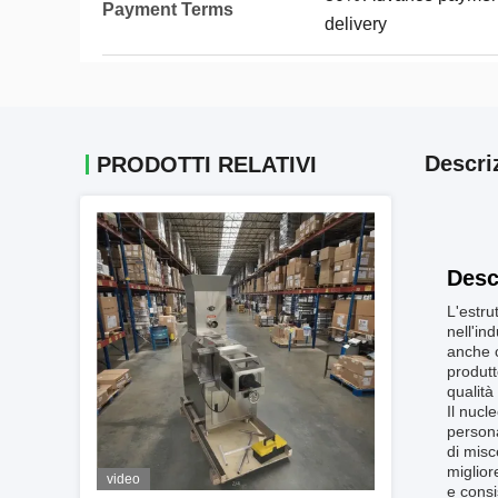
Payment Terms
delivery
Descri
PRODOTTI RELATIVI
Desc
L'estru
nell'in
anche c
produtt
qualità 
Il nucl
persona
di misc
miglior
video
e consi