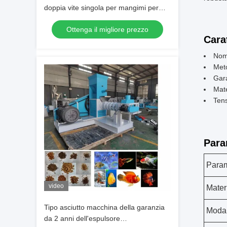
doppia vite singola per mangimi per
pesci conveniente
Ottenga il migliore prezzo
Cara
Nome
Meto
Gara
Mate
Ten
Para
Param
video
Mater
Tipo asciutto macchina della garanzia
Modal
da 2 anni dell'espulsore