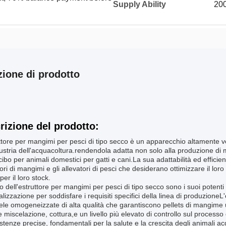
Supply Ability
200
zione di prodotto
rizione del prodotto:
ttore per mangimi per pesci di tipo secco è un apparecchio altamente ve
dustria dell'acquacoltura.rendendola adatta non solo alla produzione d
ibo per animali domestici per gatti e cani.La sua adattabilità ed effici
ori di mangimi e gli allevatori di pesci che desiderano ottimizzare il lo
per il loro stock.
eo dell'estruttore per mangimi per pesci di tipo secco sono i suoi potenti 
lizzazione per soddisfare i requisiti specifici della linea di produzioneL
ele omogeneizzate di alta qualità che garantiscono pellets di mangime u
e miscelazione, cottura,e un livello più elevato di controllo sul process
stenze precise, fondamentali per la salute e la crescita degli animali acq