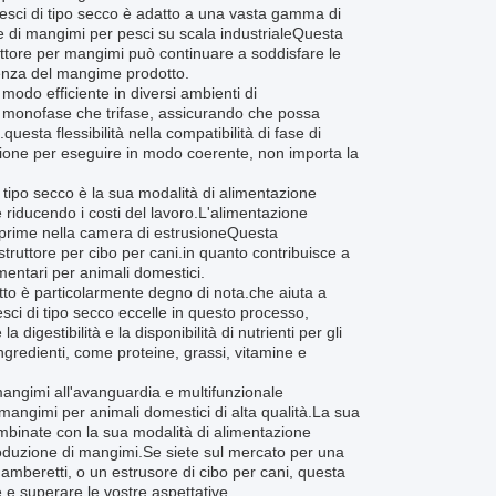
esci di tipo secco è adatto a una vasta gamma di
one di mangimi per pesci su scala industrialeQuesta
uttore per mangimi può continuare a soddisfare le
tenza del mangime prodotto.
modo efficiente in diversi ambienti di
ici monofase che trifase, assicurando che possa
uesta flessibilità nella compatibilità di fase di
zione per eseguire in modo coerente, non importa la
i tipo secco è la sua modalità di alimentazione
 riducendo i costi del lavoro.L'alimentazione
 prime nella camera di estrusioneQuesta
ruttore per cibo per cani.in quanto contribuisce a
imentari per animali domestici.
to è particolarmente degno di nota.che aiuta a
 pesci di tipo secco eccelle in questo processo,
igestibilità e la disponibilità di nutrienti per gli
ingredienti, come proteine, grassi, vitamine e
 mangimi all'avanguardia e multifunzionale
angimi per animali domestici di alta qualità.La sua
combinate con la sua modalità di alimentazione
produzione di mangimi.Se siete sul mercato per una
mberetti, o un estrusore di cibo per cani, questa
e e superare le vostre aspettative.