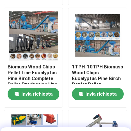
Chi siamo
Fatory Tour
Controllo di qualità
Biomass Wood Chips
1TPH-10TPH Biomass
Contattaci
Pellet Line Eucalyptus
Wood Chips
Pine Birch Complete
Eucalyptus Pine Birch
Pellet Production Line
Poplar Pellet
Production Line
Richiedere un preventivo
Invia richiesta
Invia richiesta
Macchina del mulino della pallina
Fabbricazione di pellet di legno