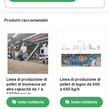
Prodotti raccomandati
Casa
Linea di produzione di
Linea di produzione di
pellet di biomassa ad
pellet di legno da 400
alta capacità da 1 a
a 600 kg/h
Prodotti
10TPH per la
produzione di pezzetti
Invia richiesta
Invia richiesta
di legno di paglia di
Mostra VR
pino