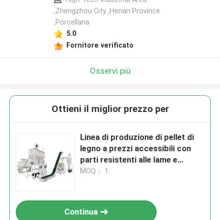
,Zhengzhou City ,Henan Province
,Porcellana
5.0
Fornitore verificato
Osservi più
Ottieni il miglior prezzo per
Linea di produzione di pellet di
legno a prezzi accessibili con
parti resistenti alle lame e
sistema di pelletizzazione
MOQ： 1
Continua