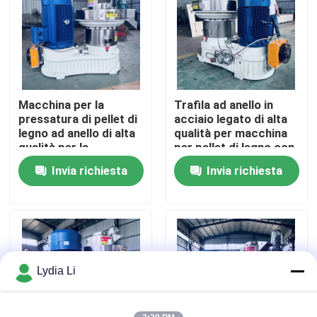
Chi siamo
Fatory Tour
Macchina per la
Trafila ad anello in
pressatura di pellet di
acciaio legato di alta
Controllo di qualità
legno ad anello di alta
qualità per macchina
qualità per la
per pellet di legno con
produzione di energia
lubrificazione
Invia richiesta
Invia richiesta
Contattaci
pulita
automatica e
trasmissione a
ingranaggi elicoidali
efficiente
Richiedere un preventivo
Macchina del mulino della pallina
Lydia Li
Fabbricazione di pellet di legno