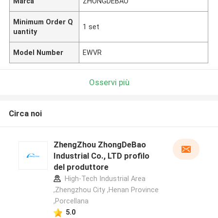
Marca
ZHONGDEBAO
Minimum Order Q
1 set
uantity
Model Number
EWVR
Osservi più
Circa noi
ZhengZhou ZhongDeBao
Industrial Co., LTD profilo
del produttore
High-Tech Industrial Area
,Zhengzhou City ,Henan Province
,Porcellana
5.0