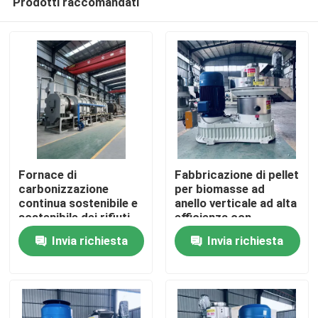
Prodotti raccomandati
Fornace di
Fabbricazione di pellet
carbonizzazione
per biomasse ad
continua sostenibile e
anello verticale ad alta
sostenibile dei rifiuti
efficienza con
Casa
agricoli, a risparmio
alimentazione
Invia richiesta
Invia richiesta
energetico
verticale e
progettazione di
Prodotti
risparmio energetico
Mostra VR