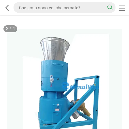
2
/
4