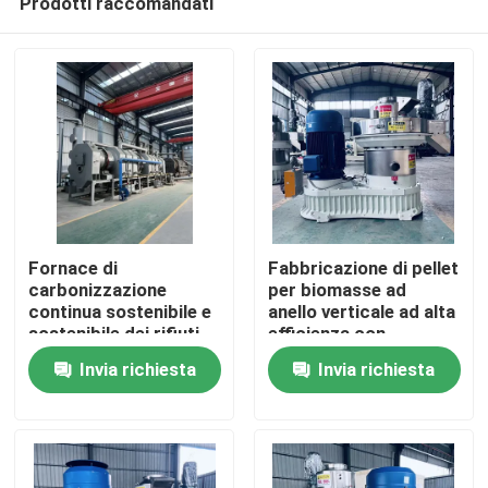
Prodotti raccomandati
Fornace di
Fabbricazione di pellet
carbonizzazione
per biomasse ad
continua sostenibile e
anello verticale ad alta
sostenibile dei rifiuti
efficienza con
Casa
agricoli, a risparmio
alimentazione
Invia richiesta
Invia richiesta
energetico
verticale e
progettazione di
Prodotti
risparmio energetico
Mostra VR