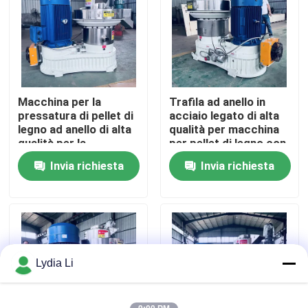
Chi siamo
Fatory Tour
Macchina per la
Trafila ad anello in
pressatura di pellet di
acciaio legato di alta
Controllo di qualità
legno ad anello di alta
qualità per macchina
qualità per la
per pellet di legno con
produzione di energia
lubrificazione
Invia richiesta
Invia richiesta
Contattaci
pulita
automatica e
trasmissione a
ingranaggi elicoidali
efficiente
Richiedere un preventivo
Macchina del mulino della pallina
Lydia Li
Fabbricazione di pellet di legno