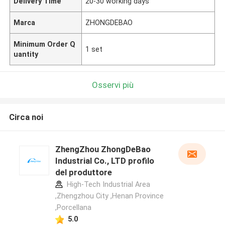
Delivery Time
20-30 working days
Marca
ZHONGDEBAO
Minimum Order Q
1 set
uantity
Osservi più
Circa noi
ZhengZhou ZhongDeBao
Industrial Co., LTD profilo
del produttore
High-Tech Industrial Area
,Zhengzhou City ,Henan Province
,Porcellana
5.0