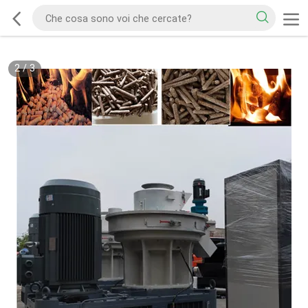
2
/
3