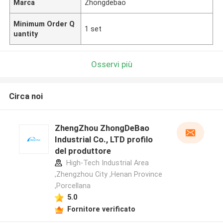
Marca
Zhongdebao
Minimum Order Q
1 set
uantity
Osservi più
Circa noi
ZhengZhou ZhongDeBao
Industrial Co., LTD profilo
del produttore
High-Tech Industrial Area
,Zhengzhou City ,Henan Province
,Porcellana
5.0
Fornitore verificato