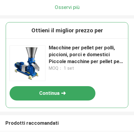
Osservi più
Ottieni il miglior prezzo per
Macchine per pellet per polli,
piccioni, porci e domestici
Piccole macchine per pellet per
mangimi
MOQ： 1 set
Continua
Prodotti raccomandati