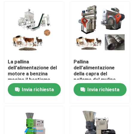
La pallina
Pallina
dell'alimentazione del
dell'alimentazione
motore a benzina
della capra del
macina il bestiame
pollame del mulino
dell'alimentazione
della pallina
Invia richiesta
Invia richiesta
animale alimenta la
dell'alimentazione 1-
Casa
macchina della pallina
13T/H che fa
macchina
Prodotti
Mostra VR