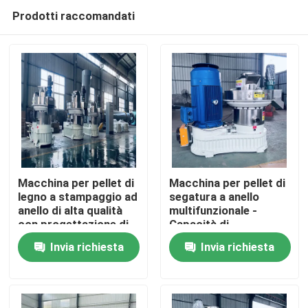
Prodotti raccomandati
Macchina per pellet di
Macchina per pellet di
legno a stampaggio ad
segatura a anello
anello di alta qualità
multifunzionale -
Casa
con progettazione di
Capacità di
alimentazione
produzione 0,8-3 T/H
Invia richiesta
Invia richiesta
verticale e sistema di
Prodotti
lubrificazione
automatico per la
pelletizzazione della
Mostra VR
biomassa