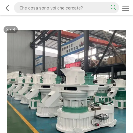
2
/
4