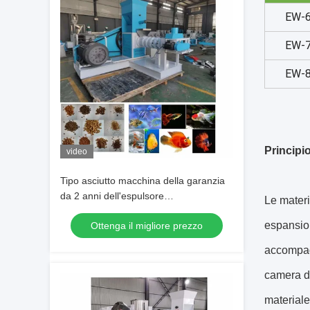
EW-
EW-
EW-
Principi
video
Tipo asciutto macchina della garanzia
da 2 anni dell'espulsore
Le materi
dell'alimentazione del pesce con il
espansion
Ottenga il migliore prezzo
certificato del CE
accompagn
camera di
materiale