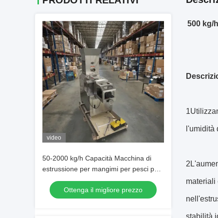
PRODOTTI RELATIVI
500 kg/h
Descrizi
1Utilizza
l'umidità
video
50-2000 kg/h Capacità Macchina di
2L'aument
estrussione per mangimi per pesci per
la produzione su larga scala
materiali
Ottenga il migliore prezzo
nell'estr
stabilità 