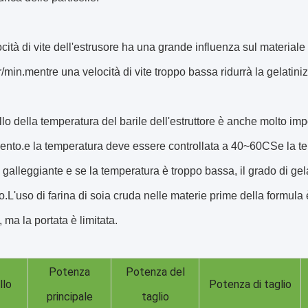
ocità di vite dell'estrusore ha una grande influenza sul materiale 
min.mentre una velocità di vite troppo bassa ridurrà la gelatinizza
ollo della temperatura del barile dell'estruttore è anche molto imp
nto.e la temperatura deve essere controllata a 40~60CSe la tem
alleggiante e se la temperatura è troppo bassa, il grado di gelati
o.L'uso di farina di soia cruda nelle materie prime della formula è 
, ma la portata è limitata.
Potenza
Potenza del
lo
Potenza di taglio
principale
taglio