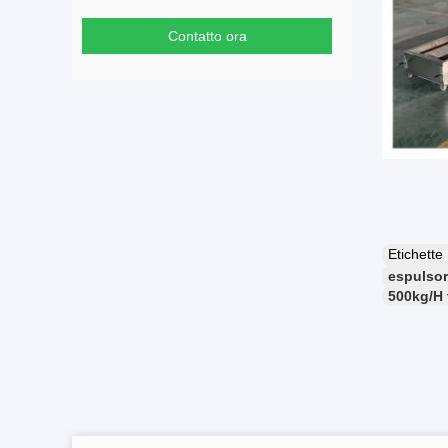
Contatto ora
Etichett
espulsor
500kg/H 