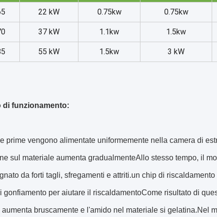
65
22 kW
0.75kw
0.75kw
70
37 kW
1.1kw
1.5kw
85
55 kW
1.5kw
3 kW
o di funzionamento:
e prime vengono alimentate uniformemente nella camera di estrus
e sul materiale aumenta gradualmenteAllo stesso tempo, il movi
ato da forti tagli, sfregamenti e attriti.un chip di riscaldamento 
 gonfiamento per aiutare il riscaldamentoCome risultato di ques
 aumenta bruscamente e l'amido nel materiale si gelatina.Nel mo