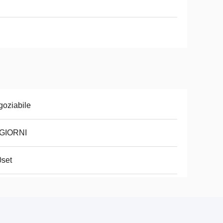
oziabile
 GIORNI
set