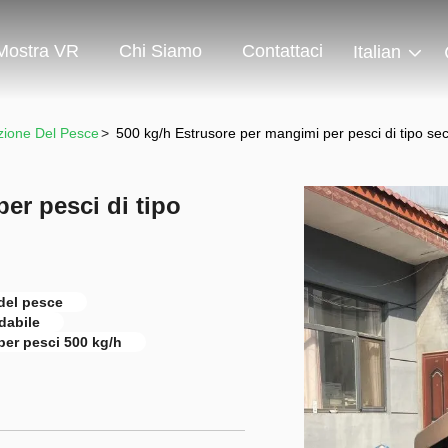
Mostra VR
Chi Siamo
Contattaci
Italian
azione Del Pesce
>
500 kg/h Estrusore per mangimi per pesci di tipo sec
er pesci di tipo
 del pesce
dabile
per pesci 500 kg/h