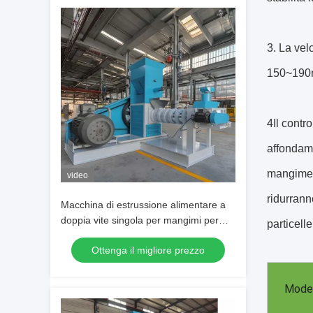
3. La vel
150~190r/
4Il contr
affondame
mangime g
video
ridurrann
Macchina di estrussione alimentare a
doppia vite singola per mangimi per
particelle
pesci conveniente
Ottenga il migliore prezzo
Model