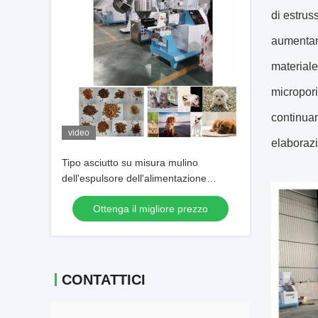
di estrus
aumentare
materiale
micropori
continuam
video
elaborazi
Tipo asciutto su misura mulino
dell'espulsore dell'alimentazione
animale per il prodotto di acquacoltura
Ottenga il migliore prezzo
CONTATTICI