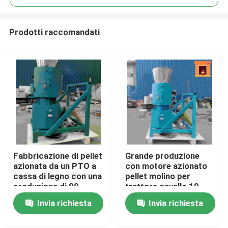
Prodotti raccomandati
Fabbricazione di pellet
Grande produzione
Casa
azionata da un PTO a
con motore azionato
cassa di legno con una
pellet molino per
produzione di 80-
trattore cavallo 10-
Prodotti
1000 kg/h per la
80hp
Invia richiesta
Invia richiesta
produzione di pellet di
legno
Mostra VR