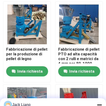
Chi siamo
Fatory Tour
Controllo di qualità
Fabbricazione di pellet
Fabbricazione di pellet
per la produzione di
PTO ad alta capacità
Contattaci
pellet di legno
con 2 rulli e matrici da
4 mm per 80-1000
kg/h
Invia richiesta
Invia richiesta
Richiedere un preventivo
Macchina del mulino della pallina
Fabbricazione di pellet di legno
Jack Liang