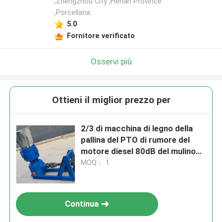
,Zhengzhou City ,Henan Province
,Porcellana
5.0
Fornitore verificato
Osservi più
Ottieni il miglior prezzo per
2/3 di macchina di legno della
pallina del PTO di rumore del
motore diesel 80dB del mulino
della pallina del PTO del rullo
MOQ： 1
Continua