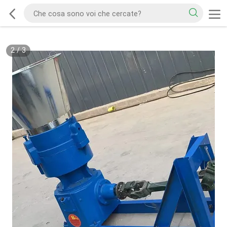
2
/
3