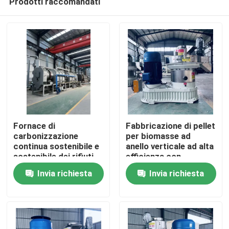
Prodotti raccomandati
Fornace di
Fabbricazione di pellet
carbonizzazione
per biomasse ad
continua sostenibile e
anello verticale ad alta
sostenibile dei rifiuti
efficienza con
Casa
agricoli, a risparmio
alimentazione
Invia richiesta
Invia richiesta
energetico
verticale e
progettazione di
Prodotti
risparmio energetico
Mostra VR