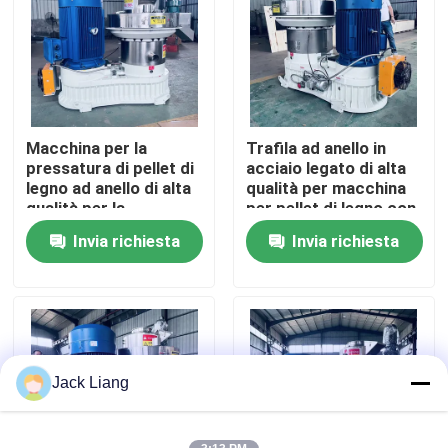
Chi siamo
Fatory Tour
Macchina per la
Trafila ad anello in
pressatura di pellet di
acciaio legato di alta
Controllo di qualità
legno ad anello di alta
qualità per macchina
qualità per la
per pellet di legno con
produzione di energia
lubrificazione
Invia richiesta
Invia richiesta
Contattaci
pulita
automatica e
trasmissione a
ingranaggi elicoidali
efficiente
Richiedere un preventivo
Macchina del mulino della pallina
Jack Liang
Fabbricazione di pellet di legno