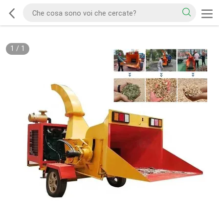
1
/
1