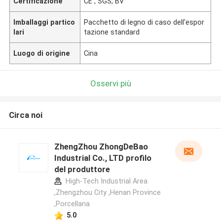
Certificazione
CE , SGS, BV
Imballaggi partico
Pacchetto di legno di caso dell'espor
lari
tazione standard
Luogo di origine
Cina
Osservi più
Circa noi
ZhengZhou ZhongDeBao
Industrial Co., LTD profilo
del produttore
High-Tech Industrial Area
,Zhengzhou City ,Henan Province
,Porcellana
5.0