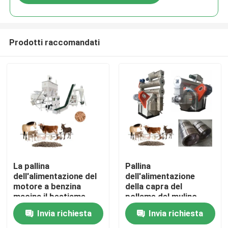
Prodotti raccomandati
Casa
La pallina
Pallina
dell'alimentazione del
dell'alimentazione
motore a benzina
della capra del
Prodotti
macina il bestiame
pollame del mulino
dell'alimentazione
della pallina
Invia richiesta
Invia richiesta
animale alimenta la
dell'alimentazione 1-
Mostra VR
macchina della pallina
13T/H che fa