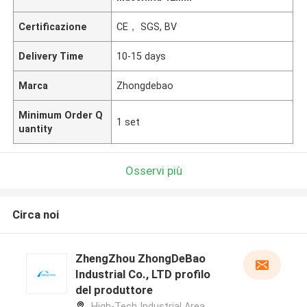
Certificazione
CE， SGS, BV
Delivery Time
10-15 days
Marca
Zhongdebao
Minimum Order Q
1 set
uantity
Osservi più
Circa noi
ZhengZhou ZhongDeBao
Industrial Co., LTD profilo
del produttore
High-Tech Industrial Area