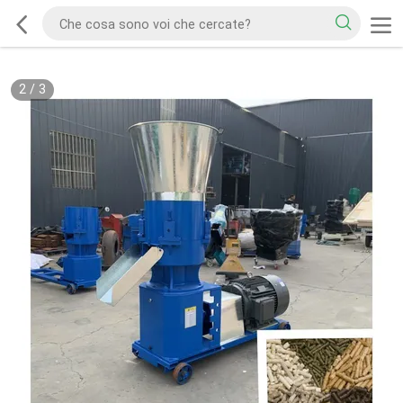
2
/
3