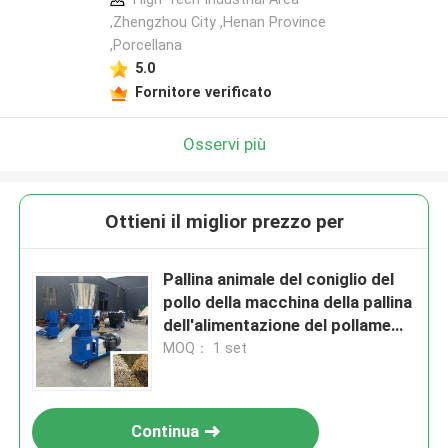
,Zhengzhou City ,Henan Province
,Porcellana
5.0
Fornitore verificato
Osservi più
Ottieni il miglior prezzo per
Pallina animale del coniglio del
pollo della macchina della pallina
dell'alimentazione del pollame
del bestiame che fa macchina
MOQ： 1 set
Continua