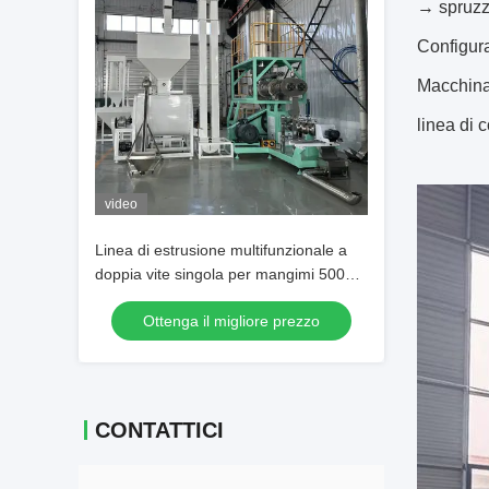
→ spruzz
Configura
Macchina
linea di 
video
Linea di estrusione multifunzionale a
doppia vite singola per mangimi 500
kg/H-10T/H Capacità per la produzione
Ottenga il migliore prezzo
di mangimi per pesci e mangimi per
animali domestici con costruzione in
acciaio inossidabile
CONTATTICI