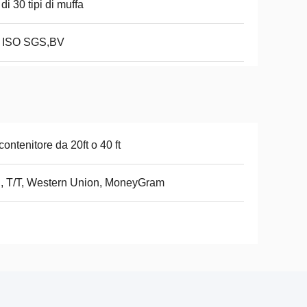
 di 30 tipi di muffa
 ISO SGS,BV
contenitore da 20ft o 40 ft
, T/T, Western Union, MoneyGram