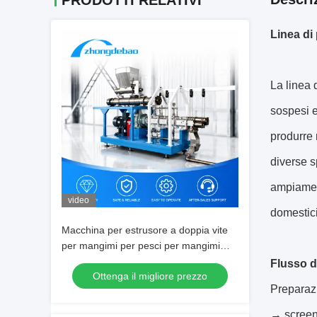
PRODOTTI RELATIVI
Linea di
La linea 
sospesi 
produrre 
diverse s
ampiament
video
domestici
Macchina per estrusore a doppia vite
per mangimi per pesci per mangimi
galleggianti e affondanti
Flusso d
Ottenga il migliore prezzo
Preparaz
→ screen