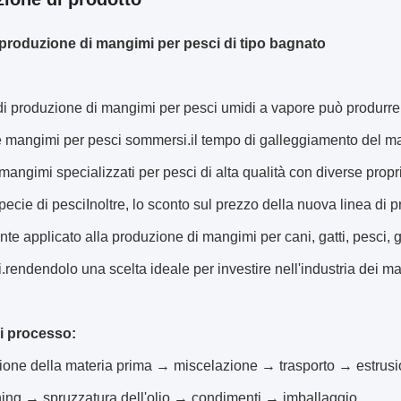
 produzione di mangimi per pesci di tipo bagnato
di produzione di mangimi per pesci umidi a vapore può produrr
e mangimi per pesci sommersi.il tempo di galleggiamento del ma
mangimi specializzati per pesci di alta qualità con diverse propri
pecie di pesciInoltre, lo sconto sul prezzo della nuova linea di
e applicato alla produzione di mangimi per cani, gatti, pesci, ga
.rendendolo una scelta ideale per investire nell'industria dei m
i processo:
ione della materia prima → miscelazione → trasporto → estrus
ing → spruzzatura dell'olio → condimenti → imballaggio