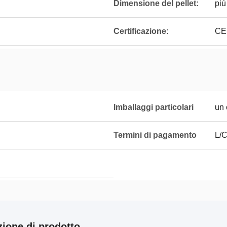
Dimensione del pellet:
più
Certificazione:
CE
Imballaggi particolari
un 
Termini di pagamento
L/C
zione di prodotto