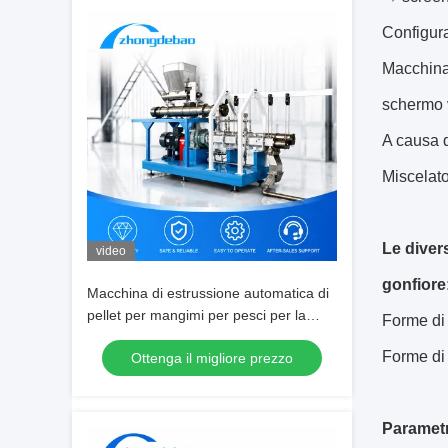
Configura
Macchina
schermo 
A causa d
Miscelat
Le diver
video
gonfiore
Macchina di estrussione automatica di
pellet per mangimi per pesci per la
Forme di 
produzione di mangimi per
Forme di 
Ottenga il migliore prezzo
l'acquacoltura
Parametri