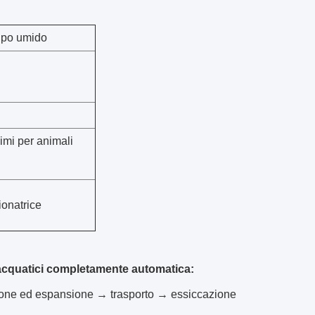
tipo umido
imi per animali
ionatrice
i acquatici completamente automatica:
ione ed espansione → trasporto → essiccazione