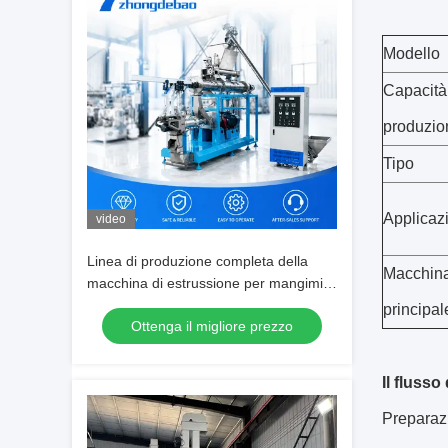
Modello
Capacità
produzio
Tipo
Applicaz
video
Linea di produzione completa della
Macchin
macchina di estrussione per mangimi
per pesci galleggianti industriali
principal
Ottenga il migliore prezzo
Il fluss
Preparaz