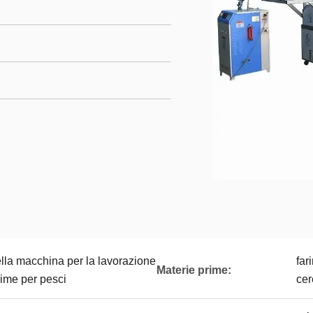
ella macchina per la lavorazione
far
Materie prime:
gime per pesci
cer