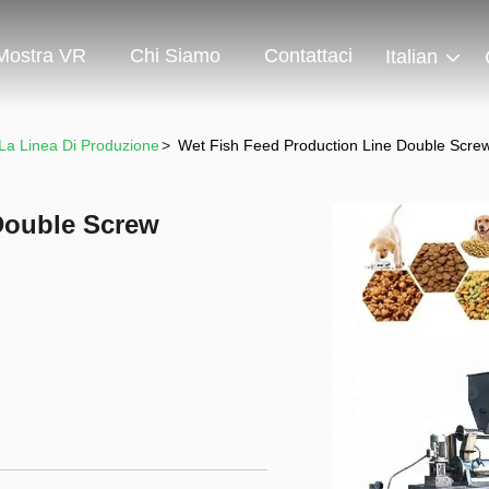
Mostra VR
Chi Siamo
Contattaci
Italian
 La Linea Di Produzione
>
Wet Fish Feed Production Line Double Scre
Double Screw