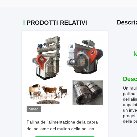
Descri
PRODOTTI RELATIVI
l
Desc
Un muli
pallina
dell'al
appalot
video
un inve
progett
della pa
Pallina dell'alimentazione della capra
del pollame del mulino della pallina
dell'alimentazione 1-13T/H che fa