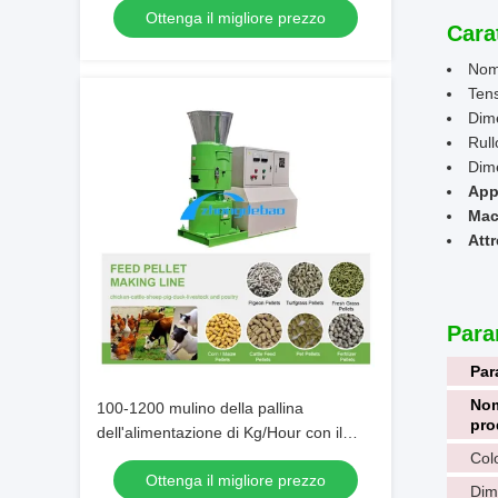
Ottenga il migliore prezzo
macchina
Cara
Nome
Ten
Dime
Rull
Dime
App
Mac
Attr
Para
Par
Nom
100-1200 mulino della pallina
pro
dell'alimentazione di Kg/Hour con il
motore elettrico o il motore diesel
Col
Ottenga il migliore prezzo
Dim