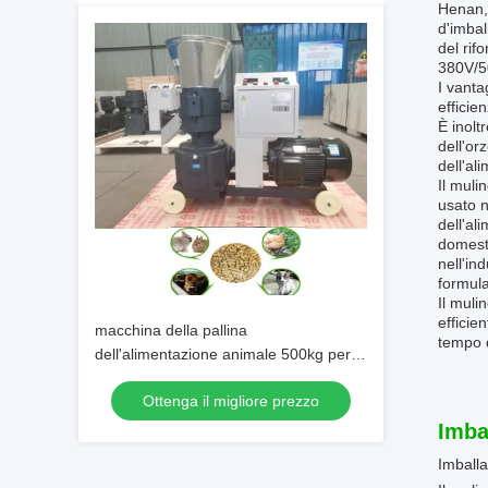
Henan, 
d'imbal
del rif
380V/5
I vanta
efficie
È inolt
dell'or
dell'al
Il muli
usato n
dell'al
domesti
nell'in
formula
Il muli
efficie
macchina della pallina
tempo d
dell'alimentazione animale 500kg per la
macchina utensile animale
Ottenga il migliore prezzo
dell'alimentazione dell'alimentazione di
pollo del bestiame del mulino della
Imba
pallina dell'alimentazione del bestiame
Imballa