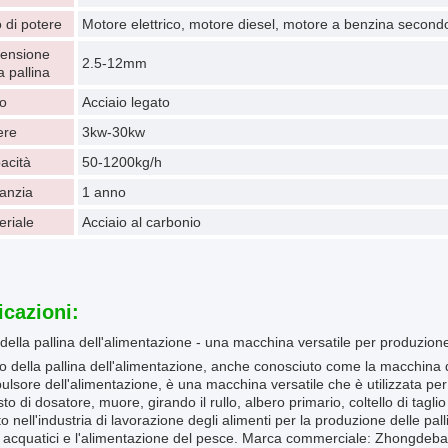
 di potere
Motore elettrico, motore diesel, motore a benzina secondo 
ensione
2.5-12mm
a pallina
lo
Acciaio legato
ere
3kw-30kw
acità
50-1200kg/h
anzia
1 anno
eriale
Acciaio al carbonio
icazioni:
della pallina dell'alimentazione - una macchina versatile per produzion
no della pallina dell'alimentazione, anche conosciuto come la macchina 
pulsore dell'alimentazione, è una macchina versatile che è utilizzata pe
o di dosatore, muore, girando il rullo, albero primario, coltello di tagl
ato nell'industria di lavorazione degli alimenti per la produzione delle pa
i acquatici e l'alimentazione del pesce. Marca commerciale: Zhongdeba