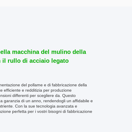
 della macchina del mulino della
il rullo di acciaio legato
imentazione del pollame e di fabbricazione della
te efficiente e redditizia per produzione
mensioni differenti per scegliere da. Questo
una garanzia di un anno, rendendogli un affidabile e
utriente. Con la sue tecnologia avanzata e
uzione perfetta per i vostri bisogni di fabbricazione