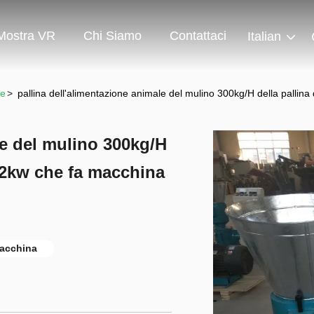
Mostra VR
Chi Siamo
Contattaci
Italian
ne
>
pallina dell'alimentazione animale del mulino 300kg/H della pallin
le del mulino 300kg/H
 22kw che fa macchina
macchina