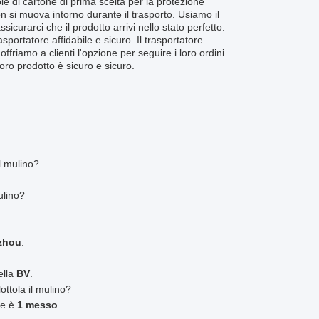
ole di cartone di prima scelta per la protezione
n si muova intorno durante il trasporto. Usiamo il
curarci che il prodotto arrivi nello stato perfetto.
portatore affidabile e sicuro. Il trasportatore
ffriamo a clienti l'opzione per seguire i loro ordini
oro prodotto è sicuro e sicuro.
l mulino?
ulino?
zhou
.
ella
BV
.
ttola il mulino?
ne è
1 messo
.