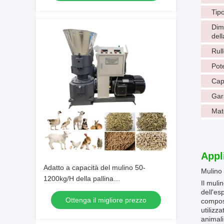
Tipo
Dim
dell
Rul
Pot
Cap
Gar
Mat
Appl
Adatto a capacità del mulino 50-
Mulino 
1200kg/H della pallina
Il muli
dell'alimentazione del grano
dell'es
Ottenga il migliore prezzo
dell'arachide della buccia del riso del
compost
utilizz
pollame
animal