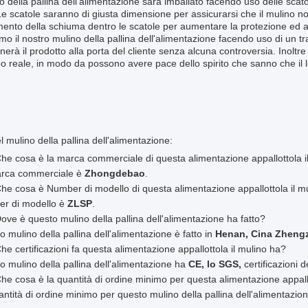
no della pallina dell'alimentazione sarà imballato facendo uso delle scat
Le scatole saranno di giusta dimensione per assicurarsi che il mulino no
ento della schiuma dentro le scatole per aumentare la protezione ed assi
o il nostro mulino della pallina dell'alimentazione facendo uso di un tras
erà il prodotto alla porta del cliente senza alcuna controversia. Inoltre o
o reale, in modo da possono avere pace dello spirito che sanno che il l
:
 mulino della pallina dell'alimentazione:
he cosa è la marca commerciale di questa alimentazione appallottola i
arca commerciale è
Zhongdebao
.
he cosa è Number di modello di questa alimentazione appallottola il m
er di modello è
ZLSP
.
ove è questo mulino della pallina dell'alimentazione ha fatto?
o mulino della pallina dell'alimentazione è fatto in
Henan, Cina Zheng
he certificazioni fa questa alimentazione appallottola il mulino ha?
o mulino della pallina dell'alimentazione ha
CE, lo SGS,
certificazioni d
he cosa è la quantità di ordine minimo per questa alimentazione appallo
antità di ordine minimo per questo mulino della pallina dell'alimentazio