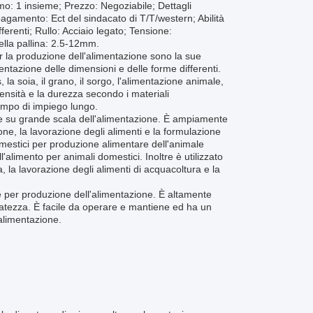
o: 1 insieme; Prezzo: Negoziabile; Dettagli
agamento: Ect del sindacato di T/T/western; Abilità
ferenti; Rullo: Acciaio legato; Tensione:
lla pallina: 2.5-12mm.
er la produzione dell'alimentazione sono la sue
limentazione delle dimensioni e delle forme differenti.
 la soia, il grano, il sorgo, l'alimentazione animale,
densità e la durezza secondo i materiali
tempo di impiego lungo.
a e su grande scala dell'alimentazione. È ampiamente
one, la lavorazione degli alimenti e la formulazione
 domestici per produzione alimentare dell'animale
alimento per animali domestici. Inoltre è utilizzato
, la lavorazione degli alimenti di acquacoltura e la
nte per produzione dell'alimentazione. È altamente
uratezza. È facile da operare e mantiene ed ha un
'alimentazione.