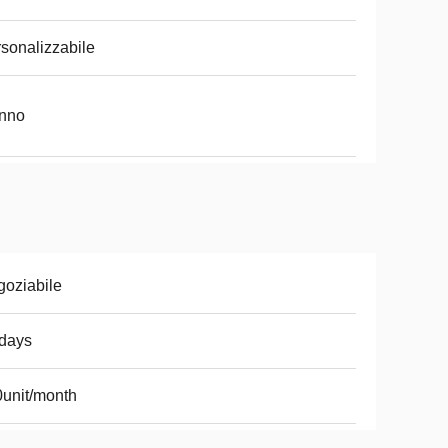
sonalizzabile
anno
oziabile
days
unit/month