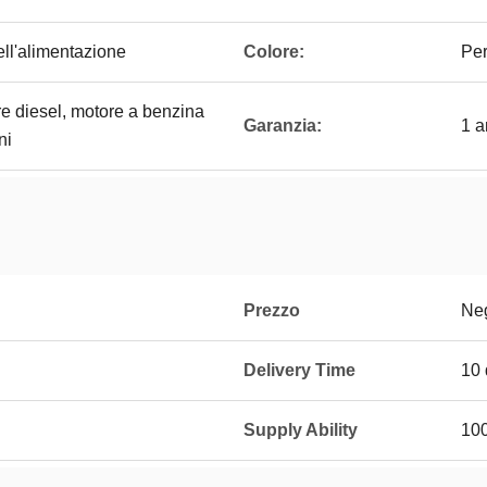
ell'alimentazione
Colore:
Per
re diesel, motore a benzina
Garanzia:
1 
ni
Prezzo
Neg
Delivery Time
10 
Supply Ability
100