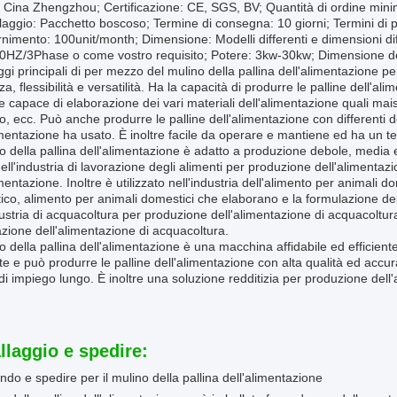
Cina Zhengzhou; Certificazione: CE, SGS, BV; Quantità di ordine minim
laggio: Pacchetto boscoso; Termine di consegna: 10 giorni; Termini di p
ornimento: 100unit/month; Dimensione: Modelli differenti e dimensioni dif
0HZ/3Phase o come vostro requisito; Potere: 3kw-30kw; Dimensione de
ggi principali di per mezzo del mulino della pallina dell'alimentazione p
nza, flessibilità e versatilità. Ha la capacità di produrre le palline dell'a
re capace di elaborazione dei vari materiali dell'alimentazione quali mais,
zo, ecc. Può anche produrre le palline dell'alimentazione con differenti 
imentazione ha usato. È inoltre facile da operare e mantiene ed ha un 
no della pallina dell'alimentazione è adatto a produzione debole, medi
ell'industria di lavorazione degli alimenti per produzione dell'alimentazi
imentazione. Inoltre è utilizzato nell'industria dell'alimento per animali
co, alimento per animali domestici che elaborano e la formulazione dell'
dustria di acquacoltura per produzione dell'alimentazione di acquacoltura
zione dell'alimentazione di acquacoltura.
no della pallina dell'alimentazione è una macchina affidabile ed efficie
nte e può produrre le palline dell'alimentazione con alta qualità ed acc
i impiego lungo. È inoltre una soluzione redditizia per produzione dell
llaggio e spedire:
ndo e spedire per il mulino della pallina dell'alimentazione