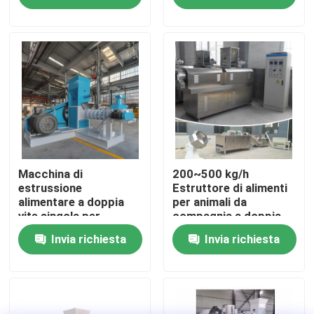
Chi siamo
Fatory Tour
Controllo di qualità
Contattaci
Macchina di
200~500 kg/h
estrussione
Estruttore di alimenti
alimentare a doppia
per animali da
vite singola per
compagnia a doppia
Richiedere un preventivo
mangimi per pesci
vite Estruttore di
Invia richiesta
Invia richiesta
conveniente
alimenti per pesci di
tipo secco
Macchina del mulino della pallina
Fabbricazione di pellet di legno