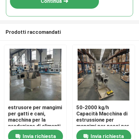
Continua
Prodotti raccomandati
Casa
estrusore per mangimi
50-2000 kg/h
per gatti e cani,
Capacità Macchina di
Prodotti
macchina per la
estrussione per
produzione di alimenti,
mangimi per pesci per
mais, snack soffiati
la produzione su larga
Invia richiesta
Invia richiesta
Mostra VR
scala