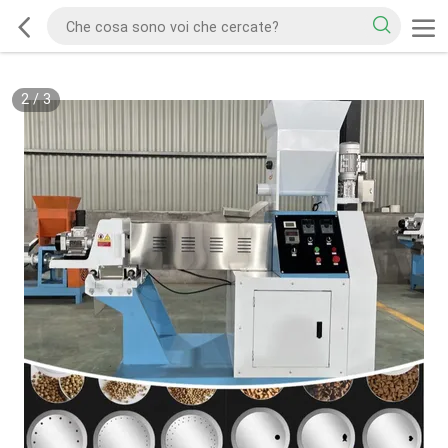
2
/
3