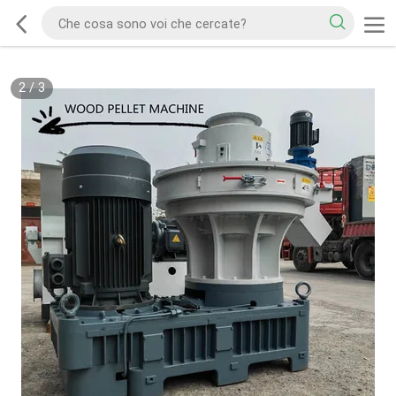
2
/
3