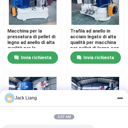
Chi siamo
Macchina per la
Trafila ad anello in
Fatory Tour
pressatura di pellet di
acciaio legato di alta
legno ad anello di alta
qualità per macchina
qualità per la
per pellet di legno con
Controllo di qualità
produzione di energia
lubrificazione
Invia richiesta
Invia richiesta
pulita
automatica e
trasmissione a
Contattaci
ingranaggi elicoidali
efficiente
Richiedere un preventivo
Jack Liang
Macchina del mulino della pallina
3:07 AM
Fabbricazione di pellet di legno