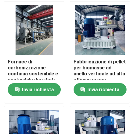
Fornace di
Fabbricazione di pellet
carbonizzazione
per biomasse ad
continua sostenibile e
anello verticale ad alta
sostenibile dei rifiuti
efficienza con
agricoli, a risparmio
alimentazione
Invia richiesta
Invia richiesta
energetico
verticale e
Casa
progettazione di
risparmio energetico
Prodotti
Mostra VR