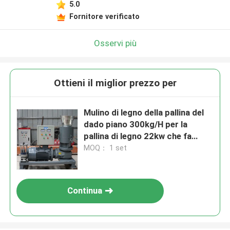
5.0
Fornitore verificato
Osservi più
Ottieni il miglior prezzo per
Mulino di legno della pallina del
dado piano 300kg/H per la
pallina di legno 22kw che fa
macchina
MOQ： 1 set
Continua