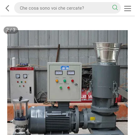
2
/
3