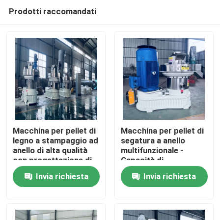
Prodotti raccomandati
Macchina per pellet di
Macchina per pellet di
legno a stampaggio ad
segatura a anello
anello di alta qualità
multifunzionale -
Casa
con progettazione di
Capacità di
alimentazione
produzione 0,8-3 T/H
Invia richiesta
Invia richiesta
verticale e sistema di
Prodotti
lubrificazione
automatico per la
pelletizzazione della
Mostra VR
biomassa