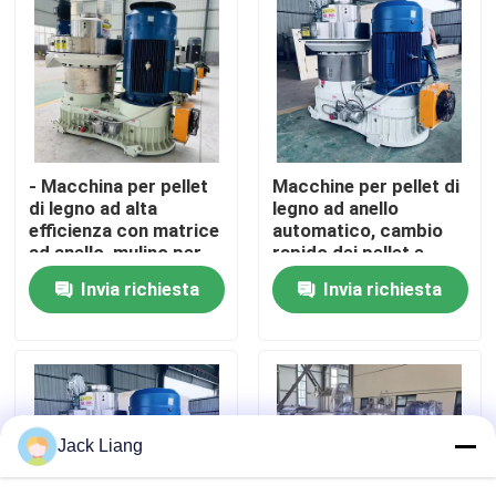
Chi siamo
Fatory Tour
- Macchina per pellet
Macchine per pellet di
Controllo di qualità
di legno ad alta
legno ad anello
efficienza con matrice
automatico, cambio
ad anello, mulino per
rapido dei pellet e
Contattaci
pellet di biomassa
basso consumo
Invia richiesta
Invia richiesta
industriale da 1-5 TPH
energetico per
per segatura/scarti
impianti di pellet di
agricoli
biomassa
Richiedere un preventivo
Macchina del mulino della pallina
Jack Liang
Fabbricazione di pellet di legno