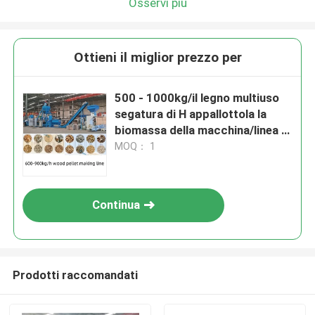
Osservi più
Ottieni il miglior prezzo per
500 - 1000kg/il legno multiuso
segatura di H appallottola la
biomassa della macchina/linea di
produzione di legno della pallina
MOQ： 1
Continua
Prodotti raccomandati