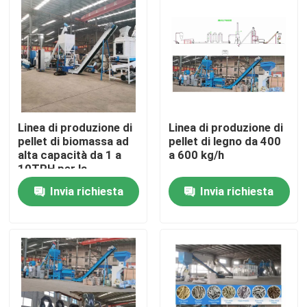
Linea di produzione di
Linea di produzione di
pellet di biomassa ad
pellet di legno da 400
alta capacità da 1 a
a 600 kg/h
10TPH per la
produzione di pezzetti
Invia richiesta
Invia richiesta
di legno di paglia di
pino
Casa
Prodotti
Mostra VR