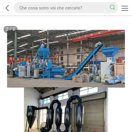
2
/
2