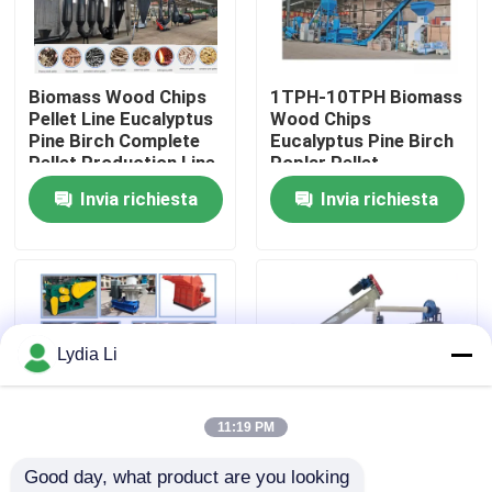
Chi siamo
Biomass Wood Chips
1TPH-10TPH Biomass
Pellet Line Eucalyptus
Wood Chips
Fatory Tour
Pine Birch Complete
Eucalyptus Pine Birch
Pellet Production Line
Poplar Pellet
Production Line
Invia richiesta
Invia richiesta
Controllo di qualità
Contattaci
Richiedere un preventivo
Lydia Li
Macchina del mulino della pallina
11:19 PM
Good day, what product are you looking 
Fabbricazione di pellet di legno
10TPH Biomass Pellet
1-10TPH Wood Pellet