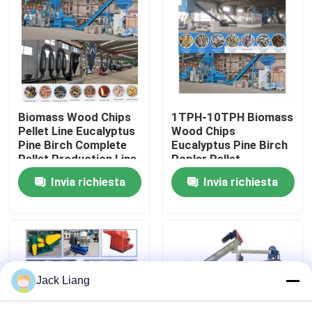
Chi siamo
Fatory Tour
Biomass Wood Chips
1TPH-10TPH Biomass
Controllo di qualità
Pellet Line Eucalyptus
Wood Chips
Pine Birch Complete
Eucalyptus Pine Birch
Pellet Production Line
Poplar Pellet
Contattaci
Production Line
Invia richiesta
Invia richiesta
Richiedere un preventivo
Macchina del mulino della pallina
Jack Liang
Fabbricazione di pellet di legno