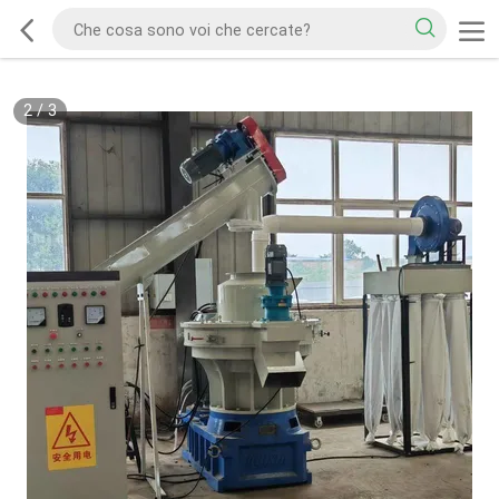
2
/
3