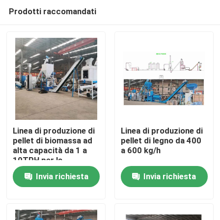
Prodotti raccomandati
Linea di produzione di
Linea di produzione di
pellet di biomassa ad
pellet di legno da 400
alta capacità da 1 a
a 600 kg/h
Casa
10TPH per la
produzione di pezzetti
Invia richiesta
Invia richiesta
di legno di paglia di
Prodotti
pino
Mostra VR