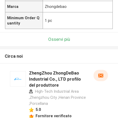
Marca
Zhongdebao
Minimum Order Q
1 pc
uantity
Osservi più
Circa noi
ZhengZhou ZhongDeBao
Industrial Co., LTD profilo
del produttore
High-Tech Industrial Area
,Zhengzhou City ,Henan Province
,Porcellana
5.0
Fornitore verificato