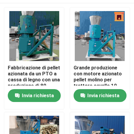
Fabbricazione di pellet
Grande produzione
azionata da un PTO a
con motore azionato
cassa di legno con una
pellet molino per
produzione di 80-
trattore cavallo 10-
1000 kg/h per la
80hp
Casa
Invia richiesta
Invia richiesta
produzione di pellet di
legno
Prodotti
Mostra VR