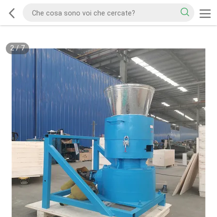
2
/
7