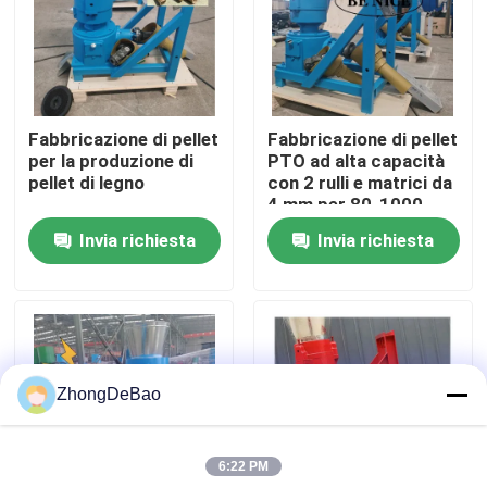
Chi siamo
Fatory Tour
Fabbricazione di pellet
Fabbricazione di pellet
per la produzione di
PTO ad alta capacità
pellet di legno
con 2 rulli e matrici da
Controllo di qualità
4 mm per 80-1000
kg/h
Invia richiesta
Invia richiesta
Contattaci
Richiedere un preventivo
ZhongDeBao
Macchina del mulino della pallina
6:22 PM
Fabbricazione di pellet di legno